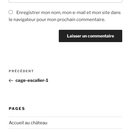
Enregistrer mon nom, mon e-mail et mon site dans
le navigateur pour mon prochain commentaire.
Navigation
PRÉCÉDENT
Article
de
précédent
cage-escalier-1
l’article
PAGES
Accueil au château