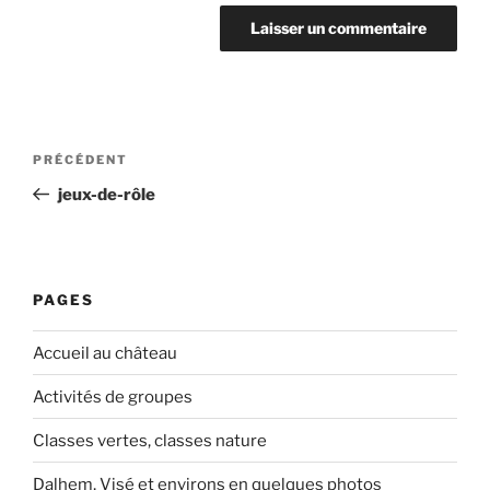
Navigation
PRÉCÉDENT
Article
de
précédent
jeux-de-rôle
l’article
PAGES
Accueil au château
Activités de groupes
Classes vertes, classes nature
Dalhem, Visé et environs en quelques photos