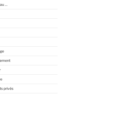
eau …
age
nement
r
re
s privés