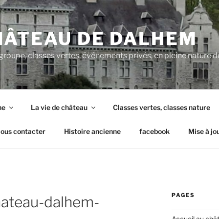
HÂTEAU DE DALHEM
groupe, classes vertes, événements privés, en pleine nature de
ne
La vie de château
Classes vertes, classes nature
ous contacter
Histoire ancienne
facebook
Mise à jo
PAGES
hateau-dalhem-
Accueil au châ