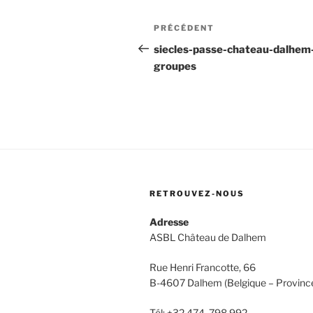
Navigation
PRÉCÉDENT
Article
de
précédent
siecles-passe-chateau-dalhem
groupes
l’article
RETROUVEZ-NOUS
Adresse
ASBL Château de Dalhem
Rue Henri Francotte, 66
B-4607 Dalhem (Belgique – Province
Tél: +32 474 798 992