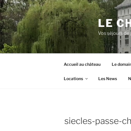
Aller
au
contenu
LE C
principal
Vos séjours de 
Accueil au château
Le domai
Locations
Les News
N
siecles-passe-c