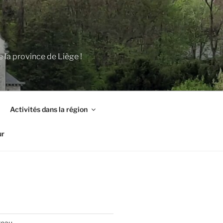
 la province de Liège !
Activités dans la région
ur
teau